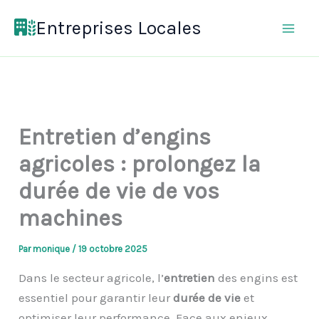
Aller
Entreprises Locales
au
contenu
Entretien d’engins
agricoles : prolongez la
durée de vie de vos
machines
Par
monique
/
19 octobre 2025
Dans le secteur agricole, l’
entretien
des engins est
essentiel pour garantir leur
durée de vie
et
optimiser leur performance. Face aux enjeux