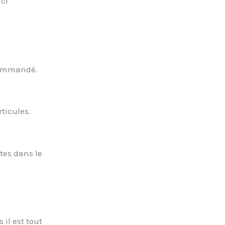
ci
ecommandé.
ticules.
tes dans le
 il est tout