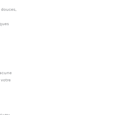
 douces,
sques
hacune
 votre
 Cette