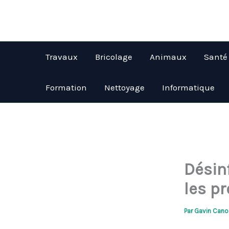
Aller
au
contenu
Travaux
Bricolage
Animaux
Santé
Formation
Nettoyage
Informatique
Désin
les pr
Par
Gavin Can