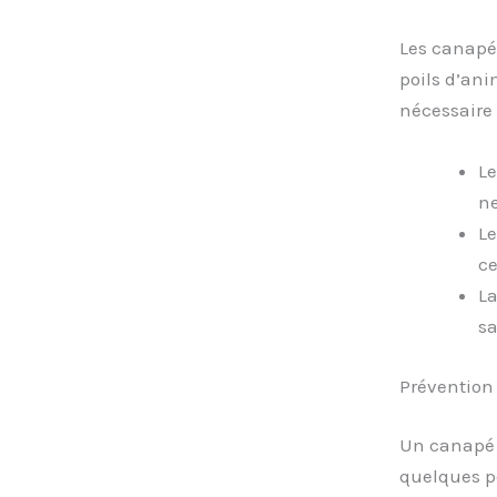
Les canapés
poils d’ani
nécessaire 
Le
ne
Le
ce
La
sa
Prévention
Un canapé n
quelques po