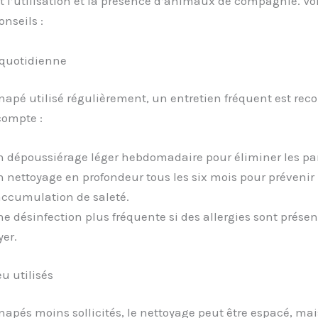
l’utilisation et la présence d’animaux de compagnie. Voi
nseils :
 quotidienne
napé utilisé régulièrement, un entretien fréquent est r
compte :
 dépoussiérage léger hebdomadaire pour éliminer les par
 nettoyage en profondeur tous les six mois pour prévenir
accumulation de saleté.
e désinfection plus fréquente si des allergies sont présen
yer.
u utilisés
napés moins sollicités, le nettoyage peut être espacé, mais