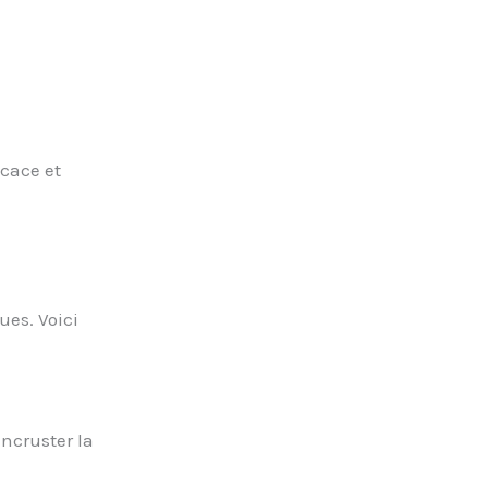
icace et
ues. Voici
incruster la