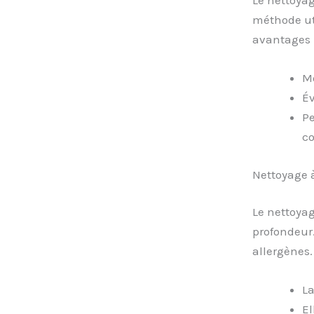
méthode uti
avantages 
Mo
Év
Pe
c
Nettoyage 
Le nettoyag
profondeur.
allergènes. 
La
El