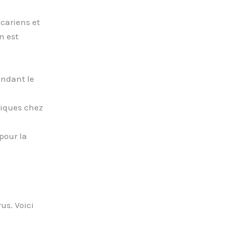
cariens et
n est
endant le
giques chez
pour la
us. Voici