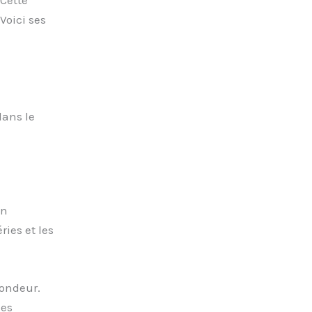
Voici ses
dans le
en
ries et les
fondeur.
ues