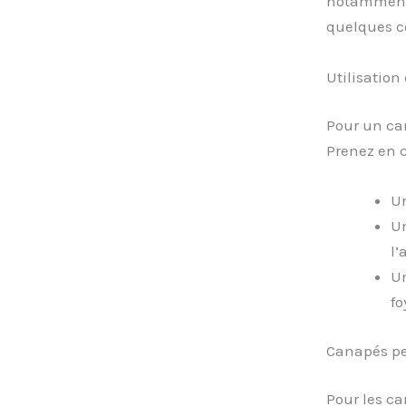
notamment 
quelques co
Utilisation
Pour un ca
Prenez en 
Un
Un
l’
Un
fo
Canapés pe
Pour les ca