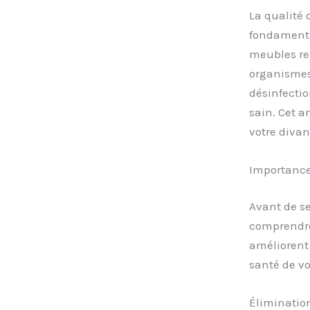
La qualité 
fondamenta
meubles re
organismes.
désinfecti
sain. Cet a
votre diva
Importance
Avant de se
comprendre
améliorent 
santé de vo
Éliminatio