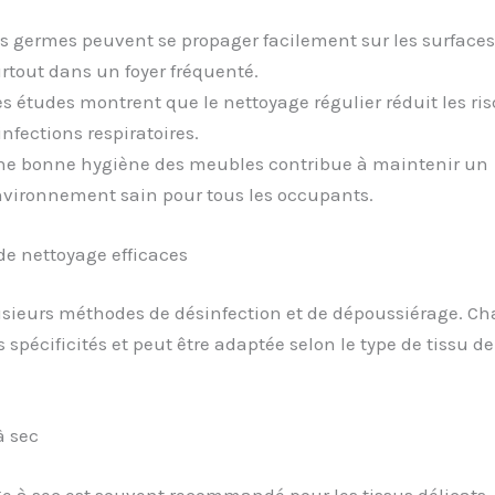
s germes peuvent se propager facilement sur les surfaces
rtout dans un foyer fréquenté.
s études montrent que le nettoyage régulier réduit les ri
infections respiratoires.
e bonne hygiène des meubles contribue à maintenir un
vironnement sain pour tous les occupants.
de nettoyage efficaces
lusieurs méthodes de désinfection et de dépoussiérage. C
s spécificités et peut être adaptée selon le type de tissu de
à sec
e à sec est souvent recommandé pour les tissus délicats.