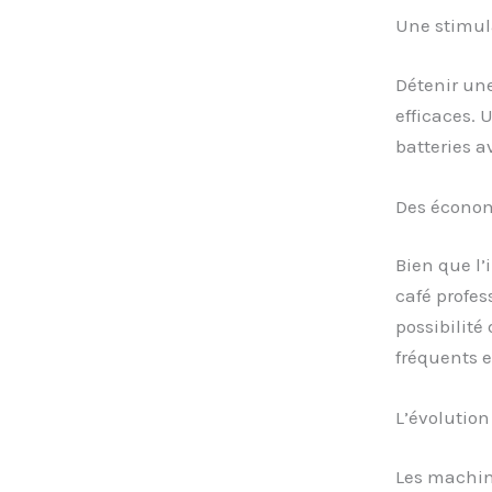
Une stimula
Détenir une
efficaces. 
batteries a
Des économ
Bien que l’
café profes
possibilité
fréquents e
L’évolution
Les machin