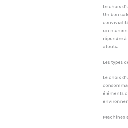
Le choix d’
Un bon café
convivialité
un moment 
répondre à 
atouts.
Les types d
Le choix d’
consommatio
éléments cl
environnem
Machines 