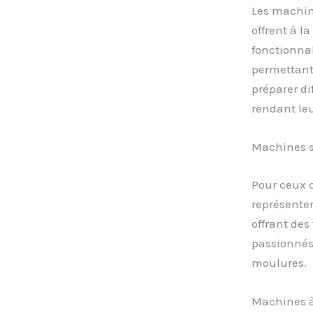
Les machine
offrent à l
fonctionnal
permettant
préparer di
rendant leu
Machines 
Pour ceux 
représente
offrant des
passionnés 
moulures.
Machines à 