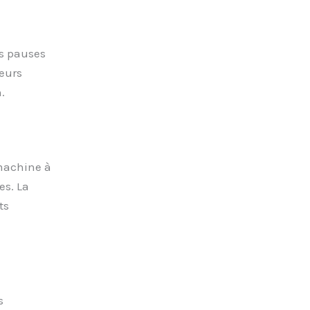
es pauses
eurs
.
 machine à
es. La
ts
s