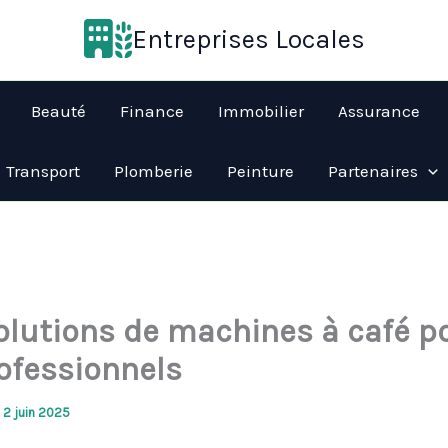
Entreprises Locales
Beauté
Finance
Immobilier
Assurance
Transport
Plomberie
Peinture
Partenaires
olutions de machines à café p
rofessionnels
/
2 juin 2025