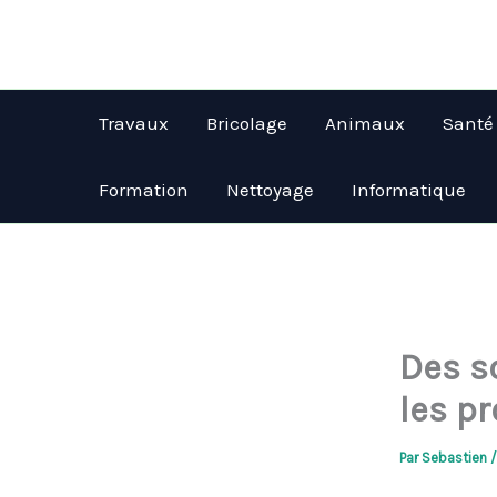
Aller
au
contenu
Travaux
Bricolage
Animaux
Santé
Formation
Nettoyage
Informatique
Des s
les p
Par
Sebastien