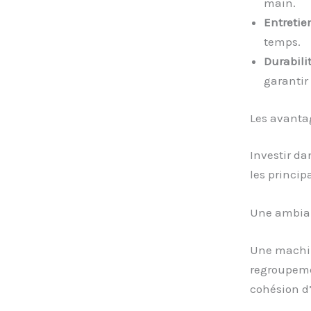
main.
Entretien
temps.
Durabilit
garantir
Les avanta
Investir da
les princip
Une ambian
Une machin
regroupeme
cohésion d’