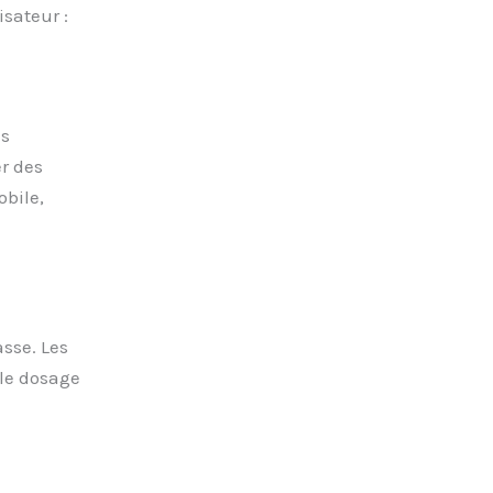
isateur :
s
er des
obile,
sse. Les
le dosage