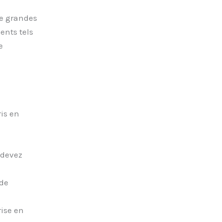
de grandes
ents tels
e
ris en
 devez
 de
rise en