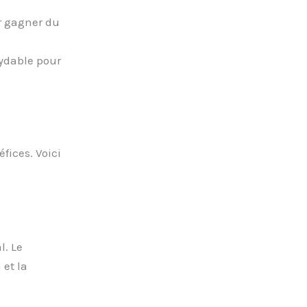
r gagner du
ydable pour
fices. Voici
. Le
et la