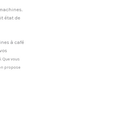
 machines.
t état de
ines à café
 vos
é. Que vous
ion propose