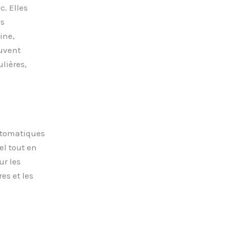
c. Elles
es
ine,
uvent
lières,
utomatiques
l tout en
ur les
es et les