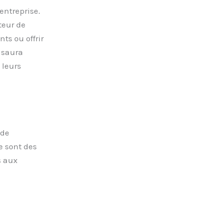
entreprise.
teur de
nts ou offrir
 saura
 leurs
 de
e sont des
s aux