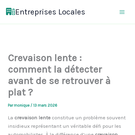
Aller
Entreprises Locales
au
contenu
Crevaison lente :
comment la détecter
avant de se retrouver à
plat ?
Par
monique
/
13 mars 2026
La
crevaison lente
constitue un problème souvent
insidieux représentant un véritable défi pour les
automobilistes. À la différence d’une
crevaison