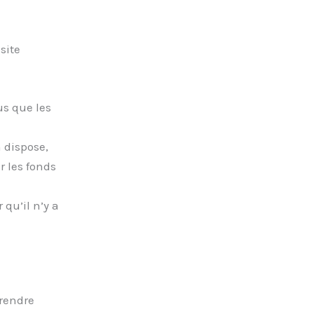
site
us que les
 dispose,
r les fonds
 qu’il n’y a
prendre