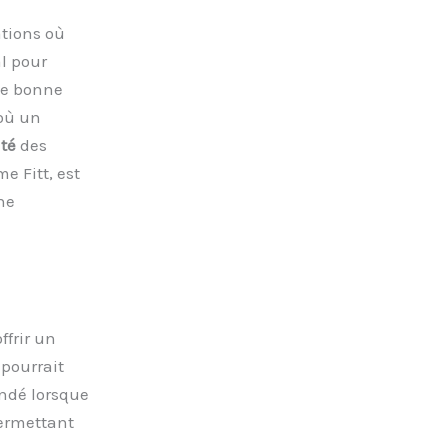
ations où
l pour
ne bonne
 où un
té
des
e Fitt, est
ne
ffrir un
pourrait
ndé lorsque
permettant