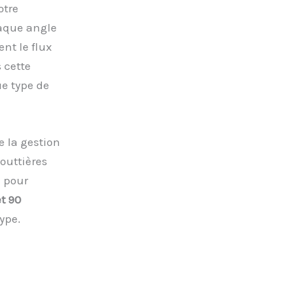
otre
haque angle
nt le flux
 cette
ue type de
e la gestion
outtières
l pour
et 90
ype.