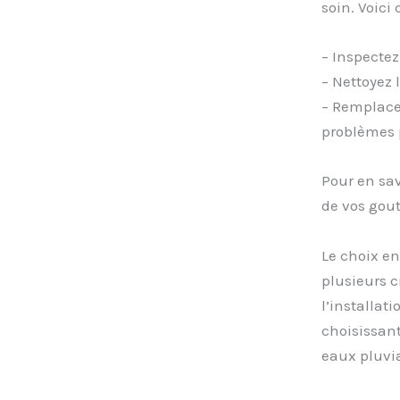
soin. Voici
– Inspectez
– Nettoyez 
– Remplace
problèmes p
Pour en sav
de vos gout
Le choix en
plusieurs c
l’installat
choisissan
eaux pluvia