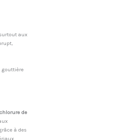
 surtout aux
brupt,
 gouttière
chlorure de
 aux
grâce à des
ériaux