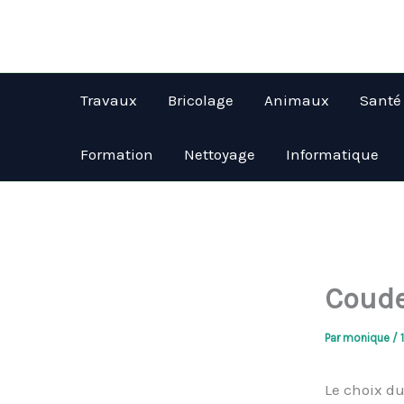
Aller
au
contenu
Travaux
Bricolage
Animaux
Santé
Formation
Nettoyage
Informatique
Coude 
Par
monique
/
Le choix d