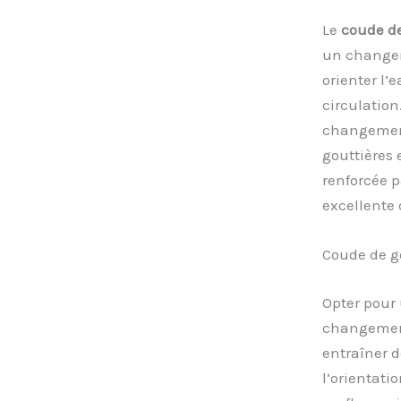
Le
coude de
un changem
orienter l
circulation
changement 
gouttières 
renforcée p
excellente 
Coude de go
Opter pour
changement
entraîner 
l’orientati