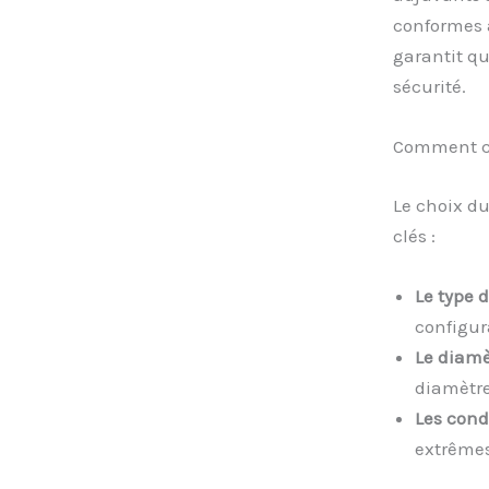
conformes à
garantit qu
sécurité.
Comment ch
Le choix du
clés :
Le type 
configura
Le diamè
diamètre
Les cond
extrêmes