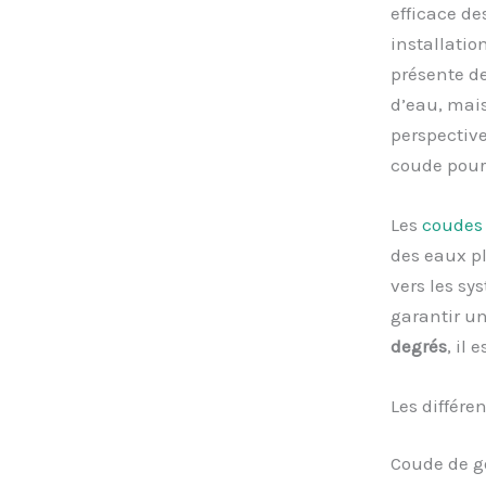
efficace de
installatio
présente de
d’eau, mais
perspective
coude pour 
Les
coudes 
des eaux pl
vers les sy
garantir un
degrés
, il
Les différe
Coude de go