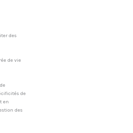
ter des
ée de vie
 de
cificités de
t en
estion des