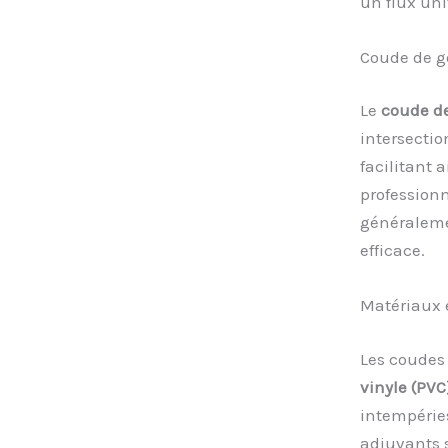
un flux uni
Coude de go
Le
coude de
intersectio
facilitant a
professionn
généraleme
efficace.
Matériaux 
Les coudes 
vinyle (PVC
intempérie
adjuvants s