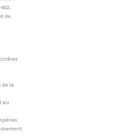
1462,
et de
critères
 de la
d au
mpéries
lissement.