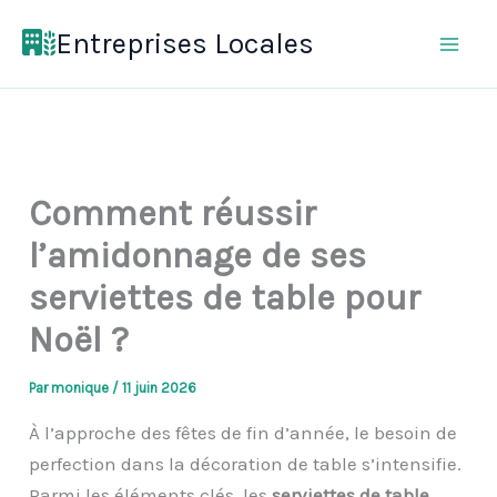
Aller
Entreprises Locales
au
contenu
Comment réussir
l’amidonnage de ses
serviettes de table pour
Noël ?
Par
monique
/
11 juin 2026
À l’approche des fêtes de fin d’année, le besoin de
perfection dans la décoration de table s’intensifie.
Parmi les éléments clés, les
serviettes de table