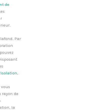
nt de
ses
r
rieur.
lafond. Par
oration
s pouvez
Disposant
es
isolation
,
s
 vous
n rayon de
a
ation, la