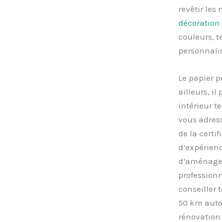
revêtir le
décoration
couleurs, t
personnalis
Le papier p
ailleurs, i
intérieur te
vous adress
de la certi
d’expérienc
d’aménageme
profession
conseiller 
50 km autou
rénovation 