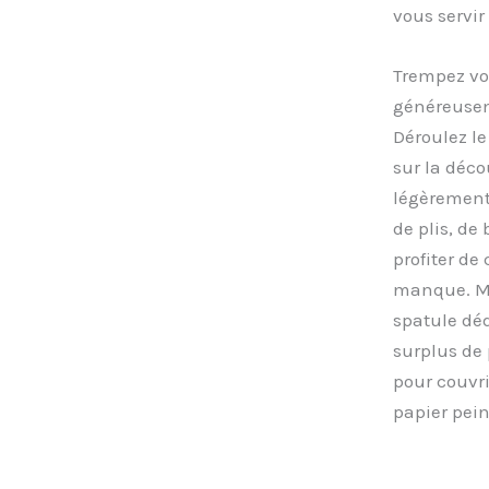
vous servir
Trempez vot
généreusem
Déroulez le
sur la déco
légèrement 
de plis, de
profiter de
manque. Mar
spatule déd
surplus de 
pour couvri
papier pein