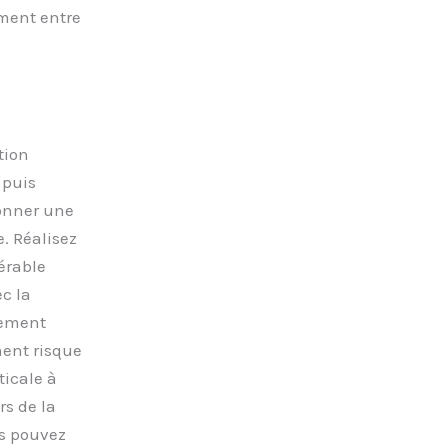
ement entre
tion
 puis
 donner une
. Réalisez
érable
c la
quement
ment risque
ticale à
rs de la
us pouvez