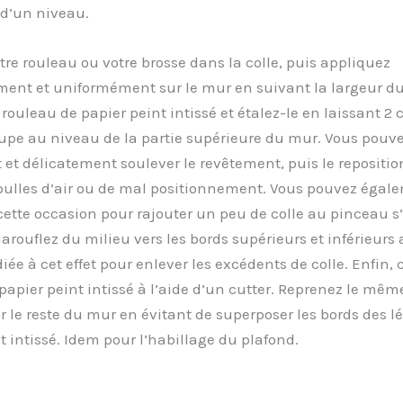
 d’un niveau.
re rouleau ou votre brosse dans la colle, puis appliquez
ent et uniformément sur le mur en suivant la largeur du 
 rouleau de papier peint intissé et étalez-le en laissant 2
upe au niveau de la partie supérieure du mur. Vous pouv
et délicatement soulever le revêtement, puis le repositio
 bulles d’air ou de mal positionnement. Vous pouvez égal
 cette occasion pour rajouter un peu de colle au pinceau s’
ouflez du milieu vers les bords supérieurs et inférieurs
iée à cet effet pour enlever les excédents de colle. Enfin, 
papier peint intissé à l’aide d’un cutter. Reprenez le mê
r le reste du mur en évitant de superposer les bords des lé
t intissé. Idem pour l’habillage du plafond.