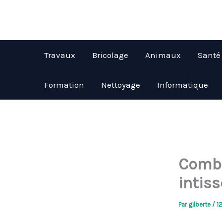
Aller
au
contenu
Travaux
Bricolage
Animaux
Santé
Formation
Nettoyage
Informatique
Combi
intiss
Par
gilberte
/
1