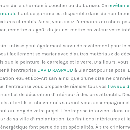
s murs de la chambre à coucher ou du bureau. Ce
revêteme
 murale
haut de gamme est disponible dans de nombreu
extures et motifs. Ainsi, vous avez l’embarras du choix pou
er, remettre au goût du jour et mettre en valeur votre inté
eint intissé peut également servir de revêtement pour le p
l peut facilement se marier avec d’autres matériaux de déc
ls que la peinture, le carrelage et le verre. D’ailleurs, vou
er à l’entreprise
DAVID RASPAUD
à Blanzat pour sa pose. 
fication RGE et Éco-Artisan ainsi que d’une dizaine d’anné
e, l’entreprise vous propose de réaliser tous vos
travaux d’
nt et de décoration d’intérieur à des prix attractifs. De
nels attentifs et chevronnés sauront vous accompagner et
tout au long de votre projet. L’entreprise intervient dans u
r de sa ville d’implantation. Les finitions intérieures et l
énergétique font partie de ses spécialités. À titre d’inform