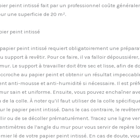
ier peint intissé fait par un professionnel coûte général
ur une superficie de 20 m².
ier peint intissé
papier peint intissé requiert obligatoirement une prépara
 support à revêtir. Pour ce faire, il va falloir dépoussiérer,
mur. Le support à travailler doit être sec et lisse, afin de
ccroche au papier peint et obtenir un résultat impeccable
nt anti-mousse et anti-humidité si nécessaire. Il est préf
mur sain et uniforme. Ensuite, vous pouvez enchaîner ave
de la colle. À noter qu’il faut utiliser de la colle spécifi
r le papier peint intissé. Dans le cas contraire, le revête
llir ou de se décoller prématurément. Tracez une ligne ver
ntimètres de l’angle du mur pour vous servir de repère lo
mier lé de votre papier peint intissé. En cas de doute, vo