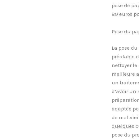
pose de pap
80 euros po
Pose du pap
La pose du 
préalable du
nettoyer le 
meilleure a
un traiteme
d’avoir un 
préparation 
adaptée pou
de mal viei
quelques ce
pose du pre