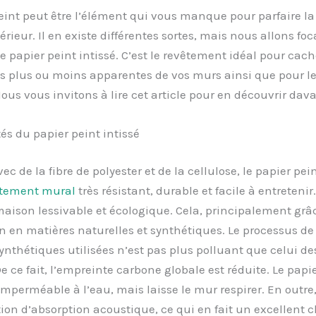
eint peut être l’élément qui vous manque pour parfaire la
érieur. Il en existe différentes sortes, mais nous allons foc
 le papier peint intissé. C’est le revêtement idéal pour cach
és plus ou moins apparentes de vos murs ainsi que pour le
us vous invitons à lire cet article pour en découvrir dav
tés du papier peint intissé
c de la fibre de polyester et de la cellulose, le papier pein
tement mural
très résistant, durable et facile à entretenir
aison lessivable et écologique. Cela, principalement grâ
 en matières naturelles et synthétiques. Le processus de 
synthétiques utilisées n’est pas plus polluant que celui de
De ce fait, l’empreinte carbone globale est réduite. Le papi
 imperméable à l’eau, mais laisse le mur respirer. En outre,
ion d’absorption acoustique, ce qui en fait un excellent 