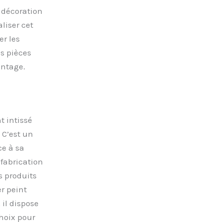
 décoration
aliser cet
er les
s pièces
antage.
t intissé
. C’est un
ce à sa
fabrication
s produits
er peint
 il dispose
choix pour