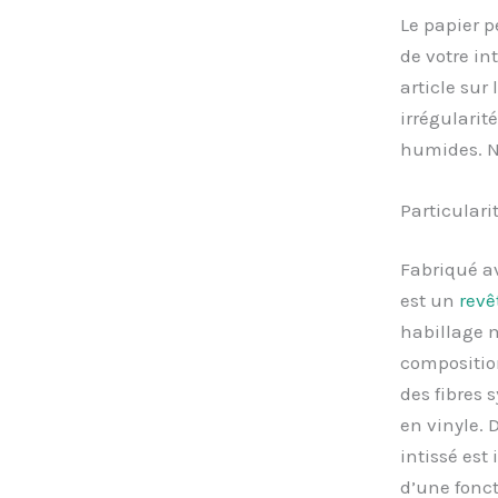
Le papier p
de votre int
article sur
irrégularit
humides. No
Particulari
Fabriqué ave
est un
revê
habillage m
composition
des fibres 
en vinyle. 
intissé est
d’une fonct