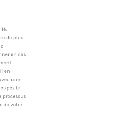
lé.
 cm de plus
ez
nner en cas
ement
il en
 avec une
coupez le
me processus
s de votre