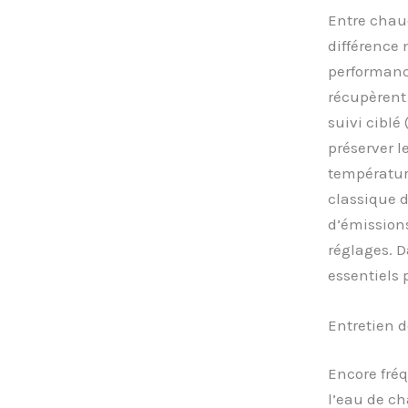
Entre chau
différence 
performance
récupèrent
suivi ciblé
préserver l
température
classique d
d’émissions
réglages. D
essentiels 
Entretien d
Encore fré
l’eau de ch