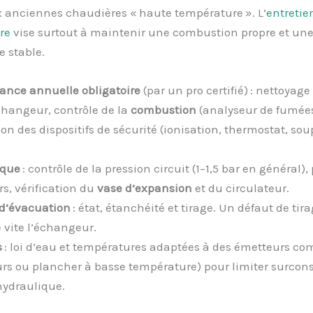
x anciennes chaudières « haute température ». L’
entretie
re
vise surtout à maintenir une combustion propre et un
 stable.
nce annuelle obligatoire
(par un pro certifié) : nettoyage
échangeur, contrôle de la
combustion
(analyseur de fumées
ion des dispositifs de sécurité (ionisation, thermostat, so
ique
: contrôle de la pression circuit (1–1,5 bar en général),
rs, vérification du
vase d’expansion
et du circulateur.
d’évacuation
: état, étanchéité et tirage. Un défaut de tir
 vite l’échangeur.
s
: loi d’eau et températures adaptées à des émetteurs co
urs ou plancher à basse température) pour limiter surc
 hydraulique.