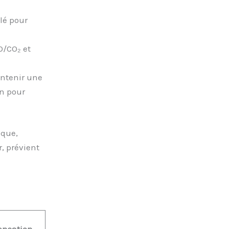
lé pour
O/CO₂ et
intenir une
n pour
ique,
, prévient
ensation