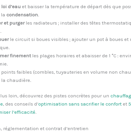
 loi d’eau
et baisser la température de départ dès que pos
 la
condensation
.
r et purger
les radiateurs ; installer des têtes thermostati
.
ouer
le circuit si boues visibles ; ajouter un pot à boues et u
que.
mer finement
les plages horaires et abaisser de 1 °C : envi
mie.
 points faibles (combles, tuyauteries en volume non chau
 la chaudière.
plus loin, découvrez des pistes concrètes pour un
chauffa
e
, des conseils d’
optimisation sans sacrifier le confort
et
5
ser l’efficacité
.
n, réglementation et contrat d’entretien