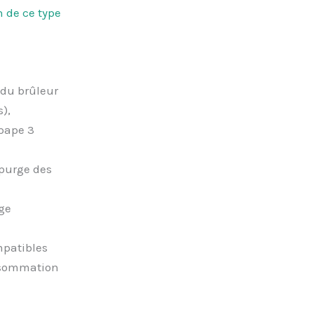
n de ce type
e
 du brûleur
),
upape 3
 purge des
age
mpatibles
onsommation