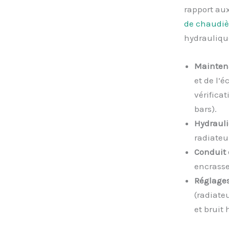
rapport au
de chaudiè
hydraulique
Maintena
et de l’
vérificat
bars).
Hydraul
radiateu
Conduit 
encrasse
Réglage
(radiate
et bruit