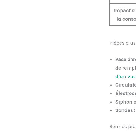
Impact s
la cons
Pièces d’us
Vase d’e
de rempl
d’un vas
Circulat
Électrod
Siphon e
Sondes
(
Bonnes prat