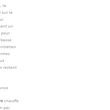
, la
 sur la
ui
gent un
 pour
 basse
entretien
normes
aux
n restent
lance
re
chauffe
n par