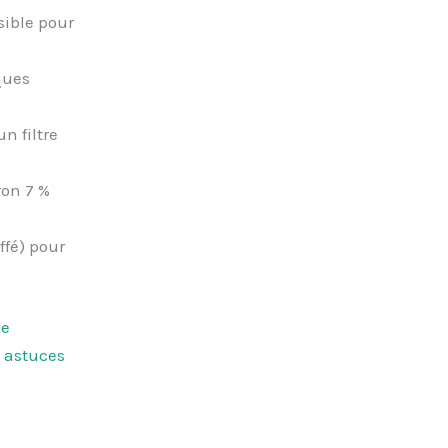
sible pour
ques
n filtre
ron 7 %
ffé) pour
ge
 astuces