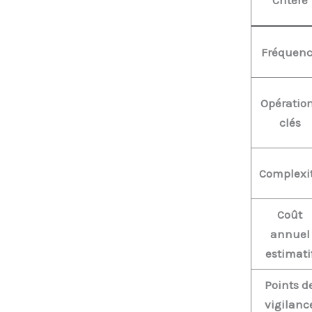
Fréquen
Opératio
clés
Complexi
Coût
annuel
estimati
Points d
vigilanc