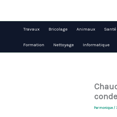
Aller
au
contenu
Travaux
Bricolage
Animaux
Santé
Formation
Nettoyage
Informatique
Chaud
conde
Par
monique
/