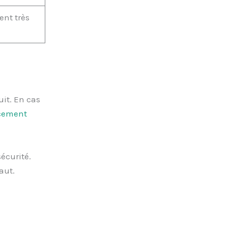
nt très
uit. En cas
acement
sécurité.
aut.