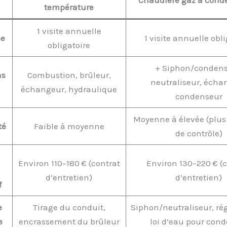
température
1 visite annuelle
ce
1 visite annuelle obli
obligatoire
+ Siphon/condens
ns
Combustion, brûleur,
neutraliseur, écha
échangeur, hydraulique
condenseur
Moyenne à élevée (plus
té
Faible à moyenne
de contrôle)
Environ 110–180 € (contrat
Environ 130–220 € (c
d’entretien)
d’entretien)
f
e
Tirage du conduit,
Siphon/neutraliseur, rég
e
encrassement du brûleur
loi d’eau pour con