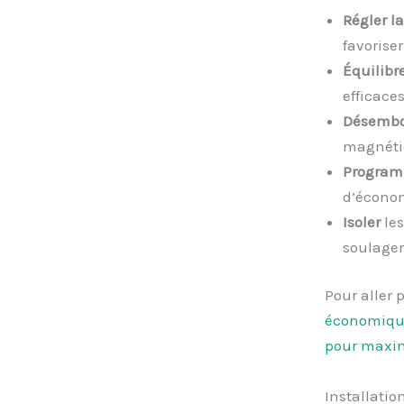
Régler la
favoriser
Équilibre
efficaces
Désemb
magnéti
Program
d’écono
Isoler
les
soulager
Pour aller 
économiqu
pour maximi
Installatio