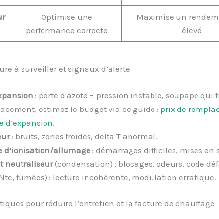
ur
Optimise une
Maximise un rendeme
o
performance correcte
élevé
ure à surveiller et signaux d’alerte
xpansion
: perte d’azote = pression instable, soupape qui f
acement, estimez le budget via ce guide :
prix de rempl
e d’expansion
.
eur
: bruits, zones froides, delta T anormal.
e d’ionisation/allumage
: démarrages difficiles, mises en 
t neutraliseur
(condensation) : blocages, odeurs, code déf
Ntc, fumées) : lecture incohérente, modulation erratique.
iques pour réduire l’entretien et la facture de chauffage