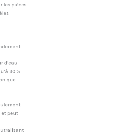
r les pièces
èles
rendement
ur d’eau
qu’à 30 %
ion que
coulement
 et peut
utralisant