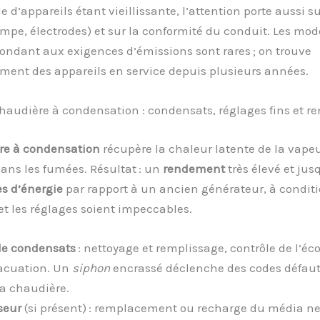
e d’appareils étant vieillissante, l’attention porte aussi su
mpe, électrodes) et sur la conformité du conduit. Les mod
ondant aux exigences d’émissions sont rares ; on trouve
ment des appareils en service depuis plusieurs années.
chaudière à condensation : condensats, réglages fins et 
re à condensation
récupère la chaleur latente de la vape
ans les fumées. Résultat : un
rendement
très élevé et jus
s d’énergie
par rapport à un ancien générateur, à condit
et les réglages soient impeccables.
de condensats
: nettoyage et remplissage, contrôle de l’é
vacuation. Un
siphon
encrassé déclenche des codes défaut
la chaudière.
seur
(si présent) : remplacement ou recharge du média ne