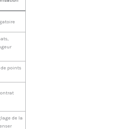
gatoire
ats,
ngeur
 de points
ontrat
lage de la
denser