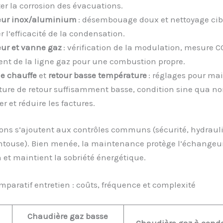
ter la corrosion des évacuations.
ur inox/aluminium
: désembouage doux et nettoyage cib
 l’efficacité de la condensation.
eur et vanne gaz
: vérification de la modulation, mesure C
nt de la ligne gaz pour une combustion propre.
e chauffe
et
retour basse température
: réglages pour ma
ure de retour suffisamment basse, condition sine qua no
r et réduire les factures.
ons s’ajoutent aux contrôles communs (sécurité, hydraul
ntouse). Bien menée, la maintenance protège l’échangeur
n et maintient la sobriété énergétique.
paratif entretien : coûts, fréquence et complexité
Chaudière gaz basse
Chaudière gaz à cond