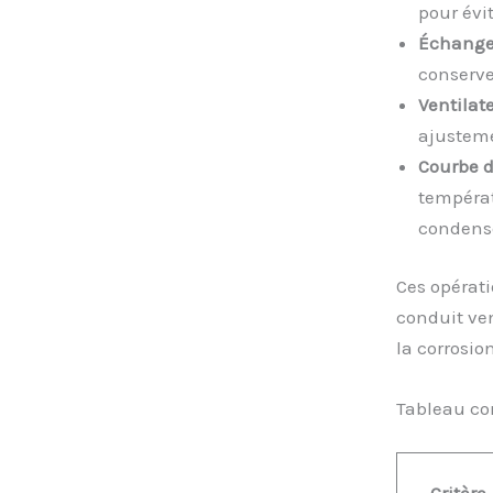
pour évi
Échange
conserver
Ventilat
ajusteme
Courbe d
températ
condense
Ces opérati
conduit ve
la corrosio
Tableau com
Critère