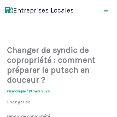
Aller
Entreprises Locales
au
contenu
Changer de syndic de
copropriété : comment
préparer le putsch en
douceur ?
Par
monique
/
13 mars 2026
Changer de
syndic de copropriété