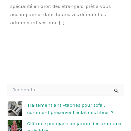
spécialité en droit des étrangers, prêt à vous
accompagner dans toutes vos démarches
administratives, que […]
R
e
c
h
Traitement anti-taches pour sofa :
e
comment préserver l’éclat des fibres ?
r
c
Clôture : protéger son jardin des animaux
h
nuisibles