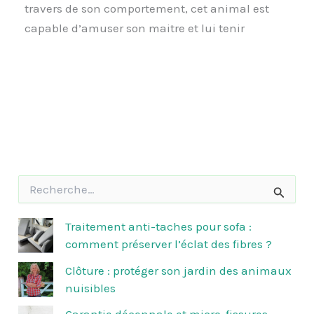
travers de son comportement, cet animal est
capable d’amuser son maitre et lui tenir
R
e
c
h
Traitement anti-taches pour sofa :
e
comment préserver l’éclat des fibres ?
r
c
Clôture : protéger son jardin des animaux
h
nuisibles
e
r